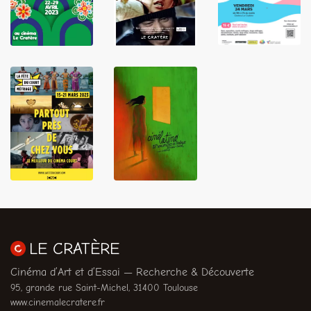
LIRE
LIRE
LIRE
LIRE
LIRE
LE CRATÈRE
Cinéma d’Art et d’Essai — Recherche & Découverte
95, grande rue Saint-Michel, 31400 Toulouse
www.cinemalecratere.fr