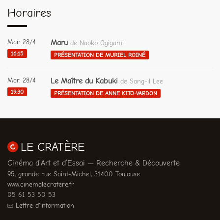
Horaires
Mar. 28/4
Maru
de Naoko Ogigami
16:15
PRÉSENTATION DE MURIEL ROINÉ
Mar. 28/4
Le Maître du Kabuki
de Sang-il Lee
19:30
PRÉSENTATION DE ANNE KITO-VARDON
LE CRATÈRE
Cinéma d’Art et d’Essai — Recherche & Découverte
95, grande rue Saint-Michel, 31400 Toulouse
www.cinemalecratere.fr
05 61 53 50 53
Lettre d'information