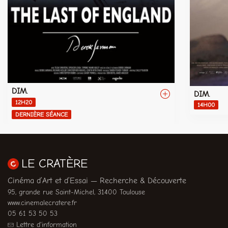
DIM.
DIM.
12H20
14H00
DERNIÈRE SÉANCE
LE CRATÈRE
Cinéma d’Art et d’Essai — Recherche & Découverte
95, grande rue Saint-Michel, 31400 Toulouse
www.cinemalecratere.fr
05 61 53 50 53
Lettre d'information