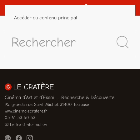
Accéder au contenu principal
LE CRATÈRE
Cinéma d’Art et d’Essai — Recherche & Découverte
95, grande rue Saint-Michel, 31400 Toulouse
www.cinemalecratere.fr
05 61 53 50 53
Lettre d'information