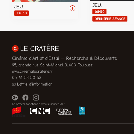
JEU.
JEU.
16H10
13H50
DERNIÈRE SÉANCE
LE CRATÈRE
Cinéma d’Art et d’Essai — Recherche & Découverte
95, grande rue Saint-Michel, 31400 Toulouse
www.cinemalecratere.fr
05 61 53 50 53
Lettre d'information
Le Cratère fonctionne avec le soutien de :