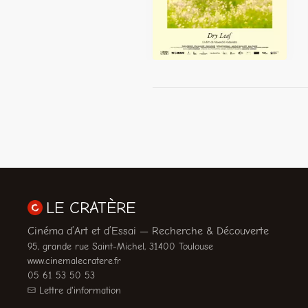
LE CRATÈRE
Cinéma d’Art et d’Essai — Recherche & Découverte
95, grande rue Saint-Michel, 31400 Toulouse
www.cinemalecratere.fr
05 61 53 50 53
Lettre d'information