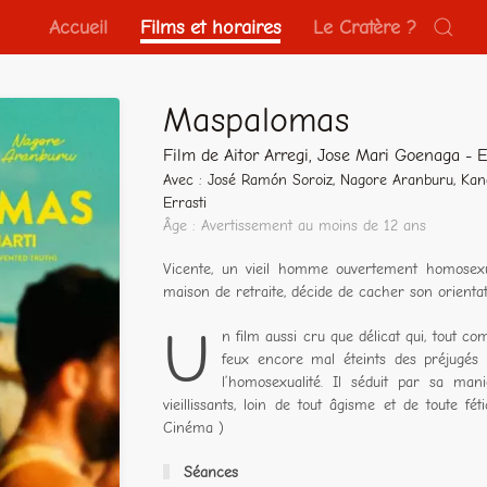
Accueil
Films et horaires
Le Cratère ?
Maspalomas
Film de Aitor Arregi, Jose Mari Goenaga -
Avec : José Ramón Soroiz, Nagore Aranburu, Kand
Errasti
Âge : Avertissement au moins de 12 ans
Vicente, un vieil homme ouvertement homosexue
maison de retraite, décide de cacher son orientat
U
n film aussi cru que délicat qui, tout 
feux encore mal éteints des préjugés 
l’homosexualité. Il séduit par sa ma
vieillissants, loin de tout âgisme et de toute fé
Cinéma )
Séances