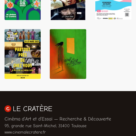
LIRE
LIRE
LIRE
LIRE
LIRE
LE CRATÈRE
Cinéma d’Art et d’Essai — Recherche & Découverte
95, grande rue Saint-Michel, 31400 Toulouse
www.cinemalecratere.fr