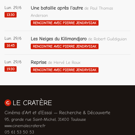
Lun. 29/6
Une bataille après l'autre
de Paul Thomas
13:30
Anderson
RENCONTRE AVEC PIERRE JENDRYSIAK
Lun. 29/6
Les Neiges du Kilimandjaro
de Robert Guédiguian
16:45
RENCONTRE AVEC PIERRE JENDRYSIAK
Lun. 29/6
Reprise
de Hervé Le Roux
19:30
RENCONTRE AVEC PIERRE JENDRYSIAK
LE CRATÈRE
Cinéma d’Art et d’Essai — Recherche & Découverte
95, grande rue Saint-Michel, 31400 Toulouse
www.cinemalecratere.fr
05 61 53 50 53