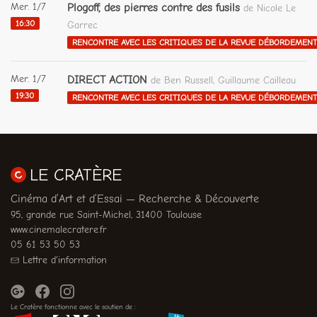
Mer. 1/7
Plogoff, des pierres contre des fusils
de Nicole Le
16:30
Garrec
RENCONTRE AVEC LES CRITIQUES DE LA REVUE DÉBORDEMEN
Mer. 1/7
DIRECT ACTION
de Ben Russell, Guillaume Cailleau
19:30
RENCONTRE AVEC LES CRITIQUES DE LA REVUE DÉBORDEMEN
LE CRATÈRE
Cinéma d’Art et d’Essai — Recherche & Découverte
95, grande rue Saint-Michel, 31400 Toulouse
www.cinemalecratere.fr
05 61 53 50 53
Lettre d'information
Le Cratère fonctionne avec le soutien de :