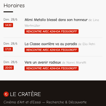
Horaires
Dim. 28/6
Mimi Metallo blessé dans son honneur
de Lina
14:30
Wertmüller
RENCONTRE AVEC AINHOA FEODOROFF
Dim. 28/6
La Classe ouvrière va au paradis
de Elio Petri
17:15
RENCONTRE AVEC AINHOA FEODOROFF
Dim. 28/6
Vers un avenir radieux
de Nanni Moretti
20:00
RENCONTRE AVEC AINHOA FEODOROFF
LE CRATÈRE
Cinéma d’Art et d’Essai — Recherche & Découverte