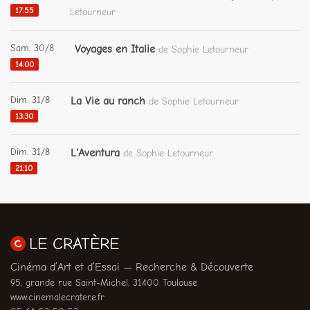
17:55
Letourneur
Sam. 30/8
Voyages en Italie
de Sophie Letourneur
14:00
Dim. 31/8
La Vie au ranch
de Sophie Letourneur
13:30
Dim. 31/8
L'Aventura
de Sophie Letourneur
21:10
LE CRATÈRE
Cinéma d’Art et d’Essai — Recherche & Découverte
95, grande rue Saint-Michel, 31400 Toulouse
www.cinemalecratere.fr