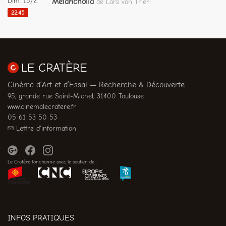
Dim. 15/2
Melancholia
de Lars von Trier
22:45
LE CRATÈRE
Cinéma d’Art et d’Essai — Recherche & Découverte
95, grande rue Saint-Michel, 31400 Toulouse
www.cinemalecratere.fr
05 61 53 50 53
Lettre d'information
Le Cratère fonctionne avec le soutien de :
INFOS PRATIQUES