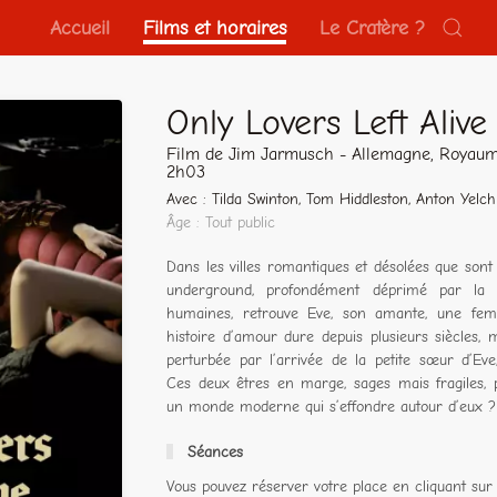
Accueil
Films et horaires
Le Cratère ?
Only Lovers Left Alive
Film de Jim Jarmusch - Allemagne, Royaum
2h03
Avec : Tilda Swinton, Tom Hiddleston, Anton Yelch
Âge : Tout public
Dans les villes romantiques et désolées que sont
underground, profondément déprimé par la to
humaines, retrouve Eve, son amante, une fem
histoire d’amour dure depuis plusieurs siècles, 
perturbée par l’arrivée de la petite sœur d’Eve,
Ces deux êtres en marge, sages mais fragiles, p
un monde moderne qui s’effondre autour d’eux ?
Séances
Vous pouvez réserver votre place en cliquant sur 