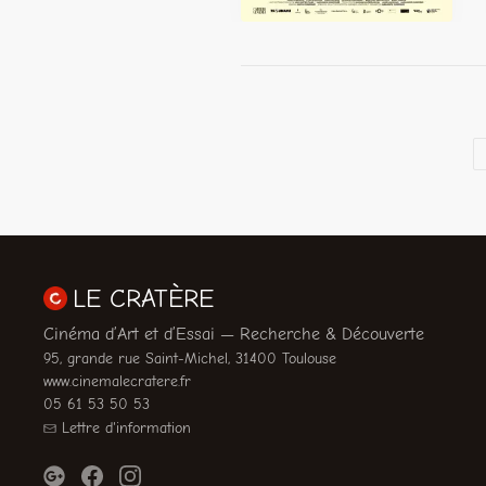
LE CRATÈRE
Cinéma d’Art et d’Essai — Recherche & Découverte
95, grande rue Saint-Michel, 31400 Toulouse
www.cinemalecratere.fr
05 61 53 50 53
Lettre d'information