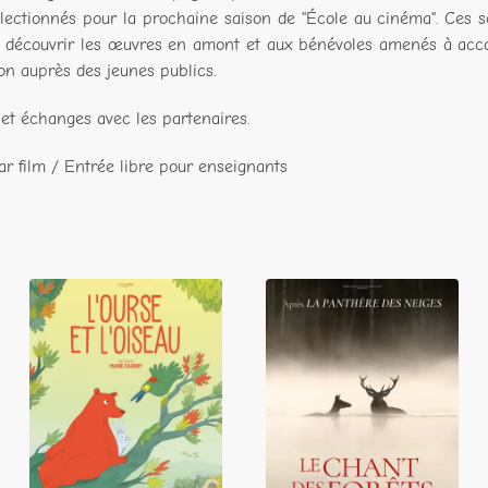
électionnés pour la prochaine saison de "École au cinéma". Ces 
de découvrir les œuvres en amont et aux bénévoles amenés à acco
on auprès des jeunes publics.
et échanges avec les partenaires.
par film / Entrée libre pour enseignants
L'Ourse et
Le Chant des
l'oiseau
forêts