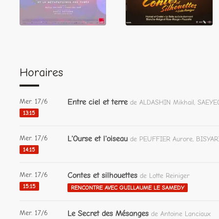
Horaires
Mer. 17/6
Entre ciel et terre
de ALDASHIN Mikhail, SAEY
13:15
Mer. 17/6
L'Ourse et l'oiseau
de PEUFFIER Aurore, BISYAR
14:15
Mer. 17/6
Contes et silhouettes
de Lotte Reiniger
15:15
RENCONTRE AVEC GUILLAUME LE SAMEDY
Mer. 17/6
Le Secret des Mésanges
de Antoine Lanciaux