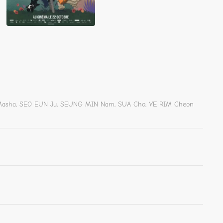
 Masha, SEO EUN Ju, SEUNG MIN Nam, SUA Cho, YE RIM Cheon