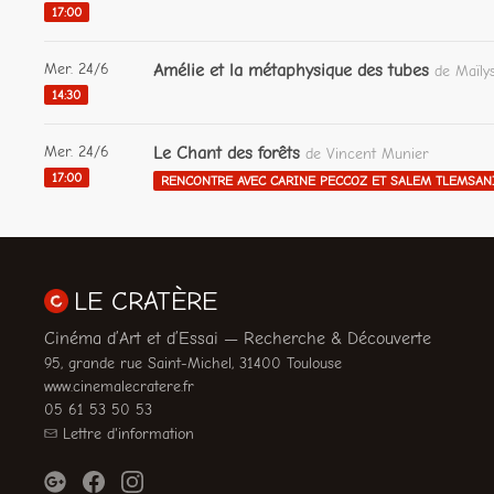
17:00
Mer. 24/6
Amélie et la métaphysique des tubes
de Maïly
14:30
Mer. 24/6
Le Chant des forêts
de Vincent Munier
17:00
RENCONTRE AVEC CARINE PECCOZ ET SALEM TLEMSAN
LE CRATÈRE
Cinéma d’Art et d’Essai — Recherche & Découverte
95, grande rue Saint-Michel, 31400 Toulouse
www.cinemalecratere.fr
05 61 53 50 53
Lettre d'information