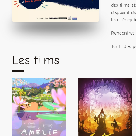
des films s
dispositif 
leur récepti
Rencontres 
Tarif : 3 € 
Les films
Amélie et la
Contes et
métaphysique
silhouettes
des tubes