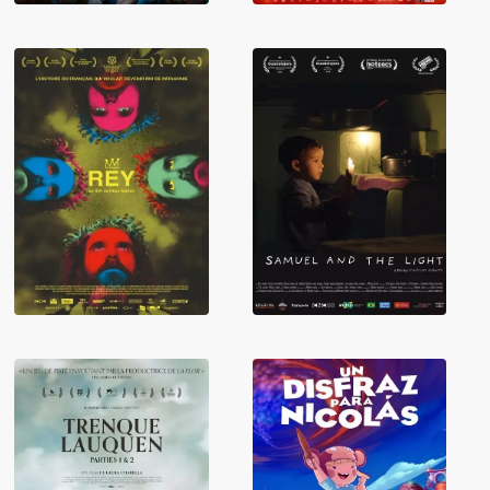
Rey, l’histoire du
Français qui
Samuel et la
voulait devenir
lumière
Roi de Patagonie
Trenque Lauquen
Un costume