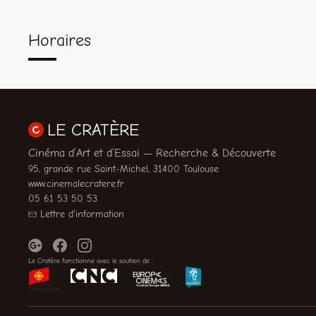
Horaires
LE CRATÈRE
Cinéma d’Art et d’Essai — Recherche & Découverte
95, grande rue Saint-Michel, 31400 Toulouse
www.cinemalecratere.fr
05 61 53 50 53
Lettre d'information
Le Cratère fonctionne avec le soutien de :