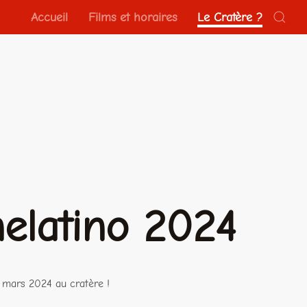
Accueil
Films et horaires
Le Cratère ?
nelatino 2024
 mars 2024 au cratère !