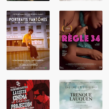
Portraits
Règle 34
fantômes
They Shot The
Trenque Lauquen