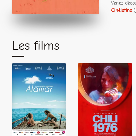
Venez décou
Cinélatino
(
Les films
Alamar
Chili 1976