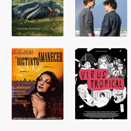
Sans coeur
Sublime
Une aube
Virus tropical
différente