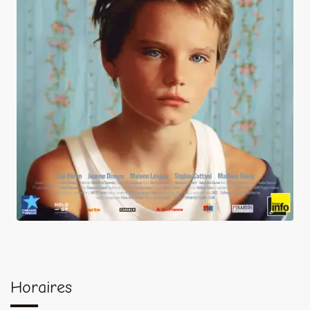
Tomboy
Horaires