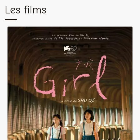
Les films
Girl