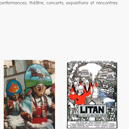
performances, théâtre, concerts, expositions et rencontres
Litan (Les
Le Testament de
voleurs de
l'âne
visages)