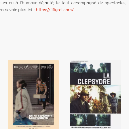
iales ou à l’humour déjanté; le tout accompagné de spectacles, 
. En savoir plus ici :
https://fifigrot.com/
IA VS Connerie
naturelle -
La Clepsydre
Programme de
courts métrages