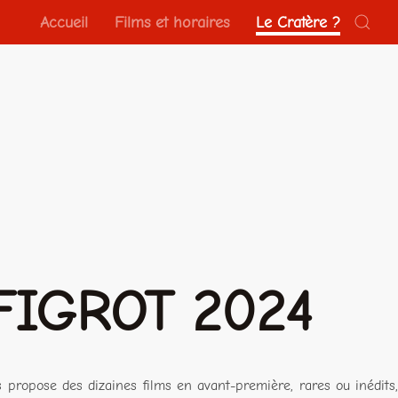
Accueil
Films et horaires
Le Cratère ?
FIGROT 2024
us propose des dizaines films en avant-première, rares ou inédits,