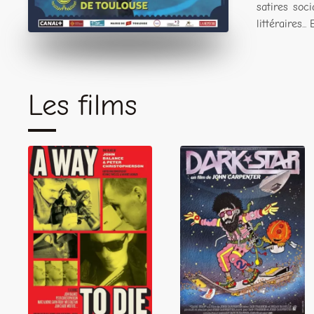
satires soc
littéraires..
Les films
A way to die The
Films of John
Balance and
Dark Star
Peter
Christopherson