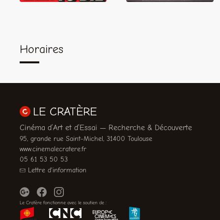
Horaires
LE CRATÈRE
Cinéma d’Art et d’Essai — Recherche & Découverte
95, grande rue Saint-Michel, 31400 Toulouse
www.cinemalecratere.fr
05 61 53 50 53
Lettre d'information
Le Cratère fonctionne avec le soutien de :