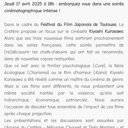
Jeudi 17 avril 2025 à 18h : embarquez vous dans une soirée
cinématographique intense !
Dans le cadre du
Festival du Film Japonais de Toulouse
, Le
Cratère propose un focus sur le cinéaste
Kiyoshi Kurosawa
.
Alors que ses trois nouveaux films sortiront prochainement
dans les salles françaises, cette soirée permettra de
(re)découvrir les chefs-d'œuvre qui ont fait sa renommée,
dans de nouvelles copies restaurées.
Que ce soit avec le thriller psychologique (
Cure
), la fable
écologique (
Charisma
) ou le film d'horreur (
Kaïro
), Kiyoshi
Kurosawa a été révélé comme un maître du cinéma de genre.
Mais si ces films sont différents, ils nous présentent une
même société hantée par la violence, qu'elle soit
hiérarchique, économique, patriarcale... Nous aurons
l'occasion de discuter tous ensemble de l'impact de ces films
après chaque projection.
Les présentations et les discussions sont assurées par
l'équipe du Cratère - Mélusine Chauvet et Théo Miralles - et