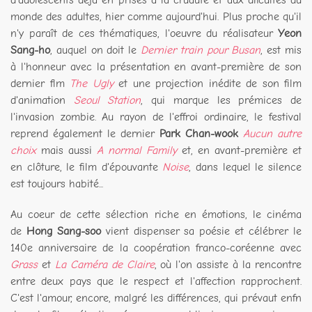
monde des adultes, hier comme aujourd'hui. Plus proche qu'il
n'y paraît de ces thématiques, l'oeuvre du réalisateur
Yeon
Sang-ho
, auquel on doit le
Dernier train pour Busan
, est mis
à l'honneur avec la présentation en avant-première de son
dernier flm
The Ugly
et une projection inédite de son film
d'animation
Seoul Station
, qui marque les prémices de
l'invasion zombie. Au rayon de l'effroi ordinaire, le festival
reprend également le dernier
Park Chan-wook
Aucun autre
choix
mais aussi
A normal Family
et, en avant-première et
en clôture, le film d'épouvante
Noise
, dans lequel le silence
est toujours habité...
Au coeur de cette sélection riche en émotions, le cinéma
de
Hong Sang-soo
vient dispenser sa poésie et célébrer le
140e anniversaire de la coopération franco-coréenne avec
Grass
et
La Caméra de Claire
, où l'on assiste à la rencontre
entre deux pays que le respect et l'affection rapprochent.
C'est l'amour, encore, malgré les différences, qui prévaut enfn