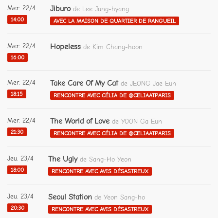
Mer. 22/4
Jiburo
de Lee Jung-hyang
14:00
AVEC LA MAISON DE QUARTIER DE RANGUEIL
Mer. 22/4
Hopeless
de Kim Chang-hoon
16:00
Mer. 22/4
Take Care Of My Cat
de JEONG Jae Eun
18:15
RENCONTRE AVEC CÉLIA DE @CELIAATPARIS
Mer. 22/4
The World of Love
de YOON Ga Eun
21:30
RENCONTRE AVEC CÉLIA DE @CELIAATPARIS
Jeu. 23/4
The Ugly
de Sang-Ho Yeon
18:00
RENCONTRE AVEC AVIS DÉSASTREUX
Jeu. 23/4
Seoul Station
de Yeon Sang-ho
20:30
RENCONTRE AVEC AVIS DÉSASTREUX