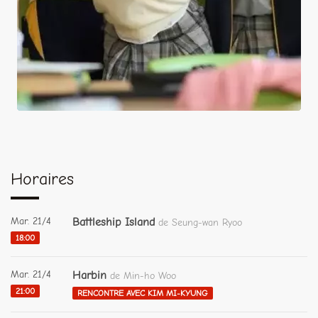
Horaires
Mar. 21/4
Battleship Island
de Seung-wan Ryoo
18:00
Mar. 21/4
Harbin
de Min-ho Woo
21:00
RENCONTRE AVEC KIM MI-KYUNG