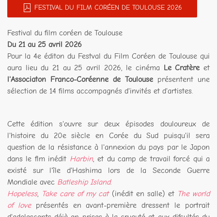
FESTIVAL DU FILM CORÉEN DE TOULOUSE 2026
Festival du film coréen de Toulouse
Du 21 au 25 avril 2026
Pour la 4e éditon du Festval du Film Coréen de Toulouse qui
aura lieu du 21 au 25 avril 2026, le cinéma
Le Cratère
et
l'Associaton Franco-Coréenne de Toulouse
présentent une
sélection de 14 films accompagnés d'invités et d'artistes.
Cette édition s'ouvre sur deux épisodes douloureux de
l'histoire du 20e siècle en Corée du Sud puisqu'il sera
question de la résistance à l'annexion du pays par le Japon
dans le flm inédit
Harbin
, et du camp de travail forcé qui a
existé sur l'île d'Hashima lors de la Seconde Guerre
Mondiale avec
Batleship Island
.
Hopeless
,
Take care of my cat
(inédit en salle) et
The world
of love
présentés en avant-première dressent le portrait
d'adolescents déjà en prises à la cruauté et aux difcultés du