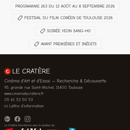
PROGRAMME 263 DU 12 AOÛT AU 8 SEPTEMBRE 2026
FESTIVAL DU FILM CORÉEN DE TOULOUSE 2026
SOIRÉE YEON SANG-HO
AVANT PREMIÈRES ET INÉDITS
LE CRATÈRE
Cinéma d’Art et d’Essai — Recherche & Découverte
95, grande rue Saint-Michel, 31400 Toulouse
www.cinemalecratere.fr
05 61 53 50 53
Lettre d'information
Le Cratère fonctionne avec le soutien de :