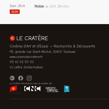
Sam. 25/4
Noise
de SOO JIN Kim
21:00
LE CRATÈRE
Cinéma d’Art et d’Essai — Recherche & Découverte
95, grande rue Saint-Michel, 31400 Toulouse
www.cinemalecratere.fr
05 61 53 50 53
Lettre d'information
Le Cratère fonctionne avec le soutien de :