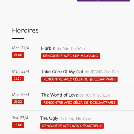
Horaires
Mar. 21/4
Harbin
de Min-ho Woo
21:00
RENCONTRE AVEC KIM MI-KYUNG
Mer. 22/4
Take Care Of My Cat
de JEONG Jae Eun
18:15
RENCONTRE AVEC CÉLIA DE @CELIAATPARIS
Mer. 22/4
The World of Love
de YOON Ga Eun
21:30
RENCONTRE AVEC CÉLIA DE @CELIAATPARIS
Jeu. 23/4
The Ugly
de Sang-Ho Yeon
18:00
RENCONTRE AVEC AVIS DÉSASTREUX