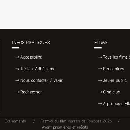
INFOS PRATIQUES
FILMS
Accessibilité
Tous les films à
Tarifs / Adhésions
Rencontres
Nous contacter / Venir
Jeune public
Rechercher
Ciné club
A propos d'Ell
Événements
Festival du film coréen de Toulouse 2026
Avant premières et inédits