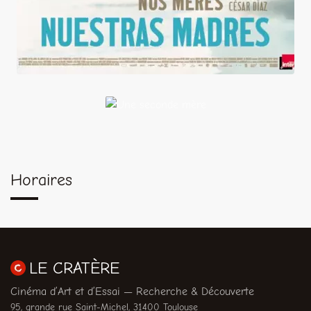
Une
seconde
mère
Horaires
LE CRATÈRE
Cinéma d’Art et d’Essai — Recherche & Découverte
95, grande rue Saint-Michel, 31400 Toulouse