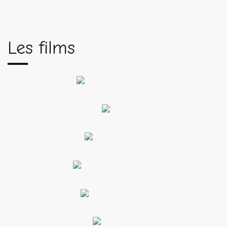
Les films
Au cœur du
monde
Azor
Corpo
Elétrico
Domingo et la
brume
Estación
catorce
Indianara