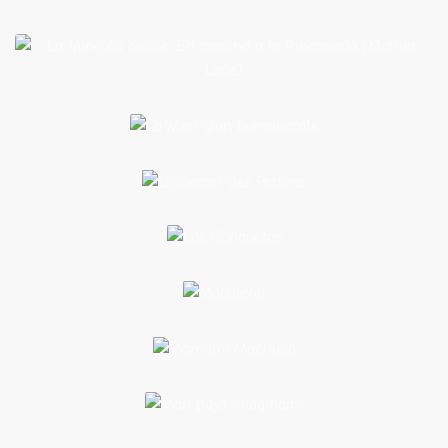
La Mine du diable. En camino a la Rinconada
(Mother Lode)
La Mort d’un
bureaucrate
Le Secret des
Perlims
Los
Conductos
Madalena
Mon ami
Machuca
Mon pays
imaginaire
Nudo mixteco : trois destins de