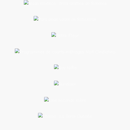
femmes
Para onde voam as
feiticeiras
Petite
Fleur
Programmes de courts-métrages Nuit
Cinélatino
Soy
Niño
Sundown
Une
seconde
mère
Utama : La Terre
Oubliée