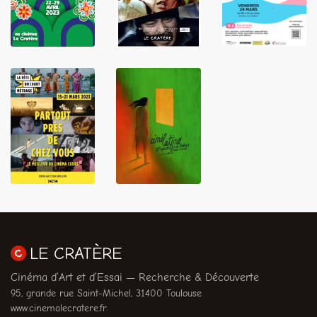
LIRE
LIRE
LIRE
LIRE
LIRE
LE CRATÈRE
Cinéma d’Art et d’Essai — Recherche & Découverte
95, grande rue Saint-Michel, 31400 Toulouse
www.cinemalecratere.fr