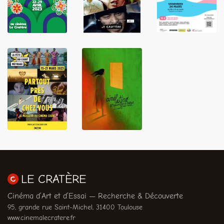
LIRE
LIRE
LIRE
LIRE
LIRE
LE CRATÈRE
Cinéma d’Art et d’Essai — Recherche & Découverte
95, grande rue Saint-Michel, 31400 Toulouse
www.cinemalecratere.fr