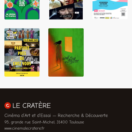
LIRE
LIRE
LIRE
LIRE
LIRE
LE CRATÈRE
Cinéma d’Art et d’Essai — Recherche & Découverte
95, grande rue Saint-Michel, 31400 Toulouse
www.cinemalecratere.fr