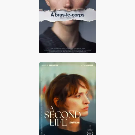
À bras-le-corps
(Silent Rebellion)
A Second Life