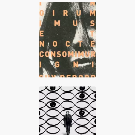
In girum imus
nocte et
consumimur igni
Je n'avais que le
néant