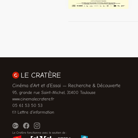
LE CRATÈRE
Cinéma d’Art et d’Essai — Recherche & Découverte
95, grande rue Saint-Michel, 31400 Toulouse
www.cinemalecratere.fr
05 61 53 50 53
Lettre d'information
Le Cratère fonctionne avec le soutien de :