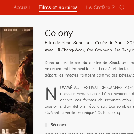
Accueil
Films et horaires
Le Cratère ?
Colony
Film de Yeon Sang-ho - Corée du Sud - 20
Avec : Ji Chang-Wook, Koo Kyo-hwan, Jun Ji-hyu
Dans un gratte-ciel du centre de Séoul, une m
brusquement.L’immeuble est bouclé et toutes l
départ, les infectés rampent comme des bêtes.Mai
N
OMMÉ AU FESTIVAL DE CANNES 2026. "L
noirceur remarquable. Là où beaucoup d
encore des formes de reconstruction 
possibilité d’un dehors réparateur. Les zombies 
révèlent la vérité organique." Culturopoing
Séances