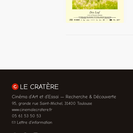
LE CRATÈRE
Cinéma d’Art et d’Essai — Recherche & Découverte
95, grande rue Saint-Michel, 31400 Toulouse
www.cinemalecratere.fr
05 61 53 50 53
Lettre d'information