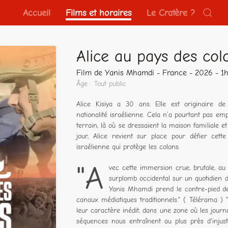
Accueil
Films et horaires
Le Cratère ?
Alice au pays des col
Film de Yanis Mhamdi - France - 2026 - 1
Âge : Tout public
Alice Kisiya a 30 ans. Elle est originaire de
nationalité israélienne. Cela n’a pourtant pas e
terrain, là où se dressaient la maison familiale e
jour, Alice revient sur place pour défier cett
israélienne qui protège les colons.
"A
vec cette immersion crue, brutale, au
surplomb occidental sur un quotidien de
Yanis Mhamdi prend le contre-pied des
canaux médiatiques traditionnels." ( Télérama ) 
leur caractère inédit, dans une zone où les journa
séquences nous entraînent au plus près d'injusti