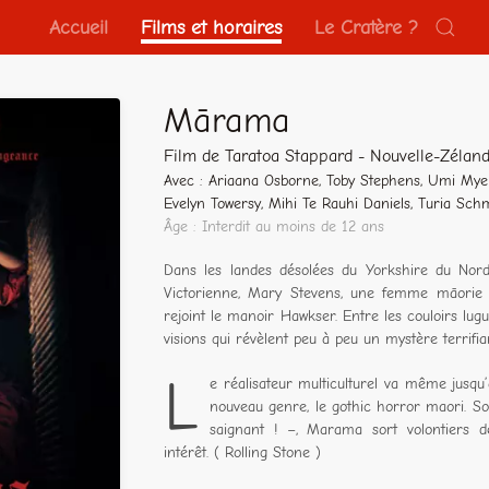
Accueil
Films et horaires
Le Cratère ?
Mārama
Film de Taratoa Stappard - Nouvelle-Zélan
Avec : Ariaana Osborne, Toby Stephens, Umi Myer
Evelyn Towersy, Mihi Te Rauhi Daniels, Turia Sch
Âge : Interdit au moins de 12 ans
Dans les landes désolées du Yorkshire du Nord
Victorienne, Mary Stevens, une femme māorie e
rejoint le manoir Hawkser. Entre les couloirs lugu
visions qui révèlent peu à peu un mystère terrifia
L
e réalisateur multiculturel va même jusq
nouveau genre, le gothic horror maori. Sou
saignant ! –, Marama sort volontiers de
intérêt. ( Rolling Stone )