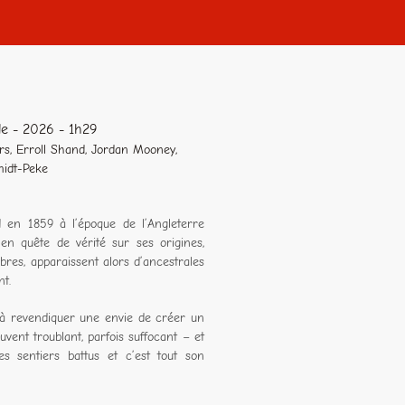
de - 2026 - 1h29
s, Erroll Shand, Jordan Mooney,
midt-Peke
 en 1859 à l’époque de l’Angleterre
n quête de vérité sur ses origines,
bres, apparaissent alors d’ancestrales
nt.
u’à revendiquer une envie de créer un
vent troublant, parfois suffocant – et
s sentiers battus et c’est tout son