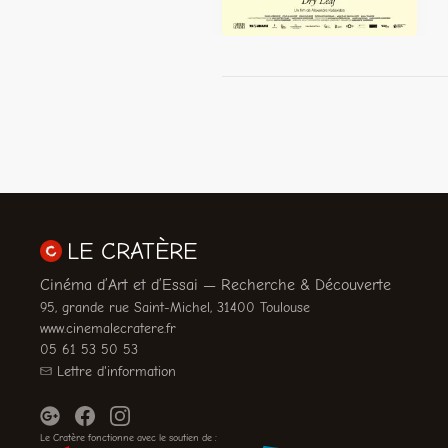
LE CRATÈRE
Cinéma d’Art et d’Essai — Recherche & Découverte
95, grande rue Saint-Michel, 31400 Toulouse
www.cinemalecratere.fr
05 61 53 50 53
Lettre d'information
Le Cratère fonctionne avec le soutien de :