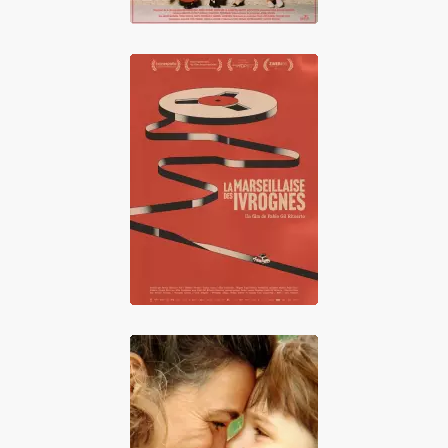
La Marseillaise
des ivrognes