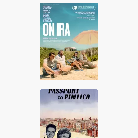
On Ira
Passeport pour
Pimlico