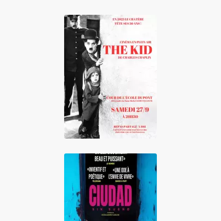
Cinéma en plein
air The Kid
Ciudad sin sueño