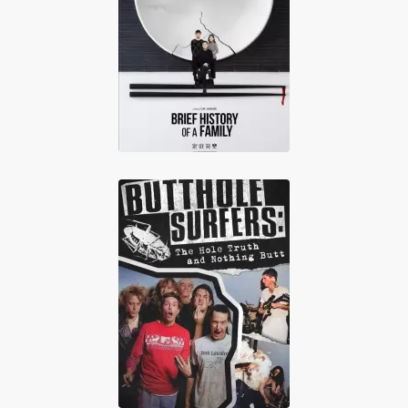
Brief History of a
Family
Butthole Surfers:
The Hole Truth
and Nothing Butt