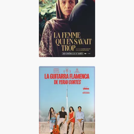
La Femme qui en
savait trop
La guitarra
flamenca de Yerai
Cortés