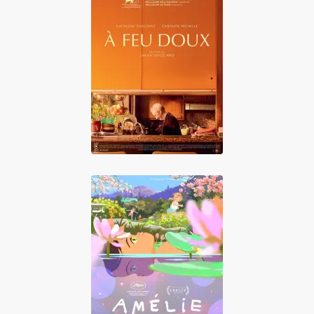
A feu doux
Amélie et la
métaphysique des
tubes