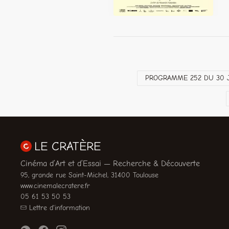
PROGRAMME 252 DU 30 J
LE CRATÈRE
Cinéma d’Art et d’Essai — Recherche & Découverte
95, grande rue Saint-Michel, 31400 Toulouse
www.cinemalecratere.fr
05 61 53 50 53
Lettre d'information