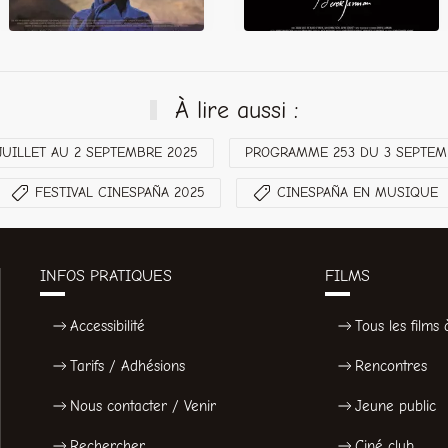
À lire aussi :
UILLET AU 2 SEPTEMBRE 2025
PROGRAMME 253 DU 3 SEPTEM
FESTIVAL CINESPAÑA 2025
CINESPAÑA EN MUSIQUE
INFOS PRATIQUES
FILMS
Accessibilité
Tous les films à
Tarifs / Adhésions
Rencontres
Nous contacter / Venir
Jeune public
Rechercher
Ciné club