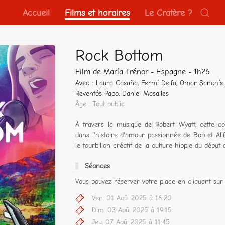
Accueil
Films et horaires
Le Cratère ?
Rock Bottom
Film de María Trénor - Espagne - 1h26
Avec : Laura Casaña, Fermí Delfa, Omar Sanchís
Reventós Papo, Daniel Masalles
Âge : Tout public
À travers la musique de Robert Wyatt, cette 
dans l'histoire d'amour passionnée de Bob et Ali
le tourbillon créatif de la culture hippie du débu
Séances
Vous pouvez réserver votre place en cliquant sur 
Ven. 01 Aoû. 2025 à 16:20
Dim. 03 Aoû. 2025 à 19:15
Jeu. 07 Aoû. 2025 à 11:45