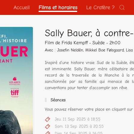
Accueil
Films et horaires
Le Cratère ?
Sally Bauer, à contre
Film de Frida Kempff - Suède - 2h00
Avec : Josefin Neldén, Mikkel Boe Følsgaard, Lisa
Inspiré d’une histoire vraie. Sud de la Suède, 
est imminente. Sally Bauer, mère célibataire d
record de la traversée de la Manche à la na
sanctionnée par sa famille qui menace de lui 
conventions pour tenter d’accomplir son rêve.
Séances
Vous pouvez réserver votre place en cliquant sur 
Jeu. 11 Sep. 2025 à 18:55
Sam. 13 Sep. 2025 à 20:55
Dim. 14 Sep. 2025 à 16:05