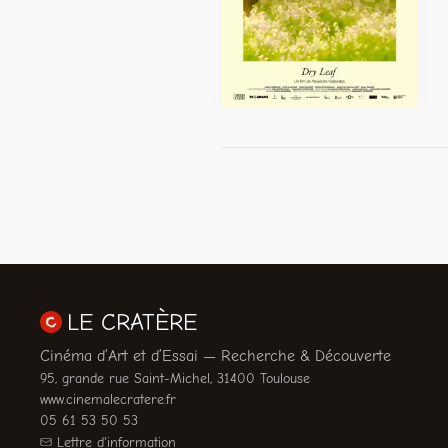
LE CRATÈRE
Cinéma d’Art et d’Essai — Recherche & Découverte
95, grande rue Saint-Michel, 31400 Toulouse
www.cinemalecratere.fr
05 61 53 50 53
Lettre d'information