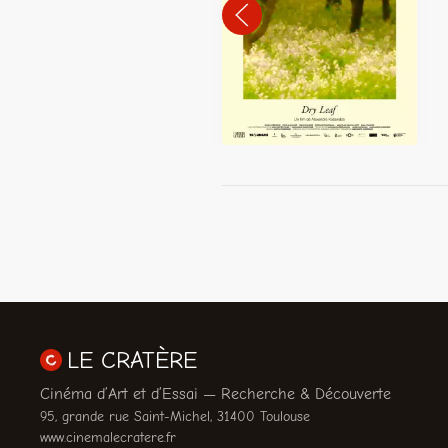
LE CRATÈRE
Cinéma d’Art et d’Essai — Recherche & Découverte
95, grande rue Saint-Michel, 31400 Toulouse
www.cinemalecratere.fr