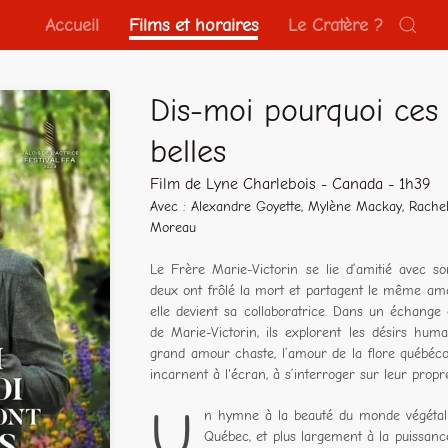
Accueil
Films et horaires
Le Cratère ?
Dis-moi pourquoi ces 
belles
Film de Lyne Charlebois - Canada - 1h39
Avec : Alexandre Goyette, Mylène Mackay, Rachel
Moreau
Le Frère Marie-Victorin se lie d’amitié avec s
deux ont frôlé la mort et partagent le même amou
elle devient sa collaboratrice. Dans un échange 
de Marie-Victorin, ils explorent les désirs huma
grand amour chaste, l’amour de la flore québéco
incarnent à l'écran, à s’interroger sur leur propr
U
n hymne à la beauté du monde végétal 
Québec, et plus largement à la puissance