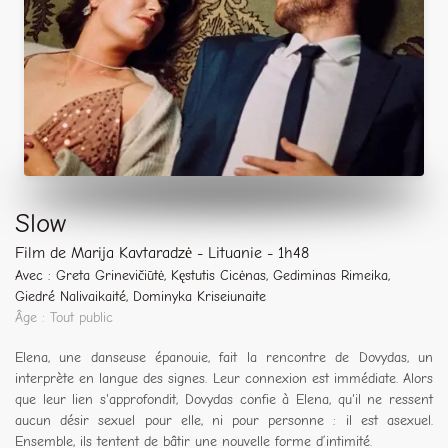
Slow
Film de Marija Kavtaradzė - Lituanie - 1h48
Avec : Greta Grinevičiūtė, Kęstutis Cicėnas, Gediminas Rimeika,
Giedré Nalivaikaité, Dominyka Kriseiunaite
Âge : Tout public
Elena, une danseuse épanouie, fait la rencontre de Dovydas, un
interprète en langue des signes. Leur connexion est immédiate. Alors
que leur lien s'approfondit, Dovydas confie à Elena, qu'il ne ressent
aucun désir sexuel pour elle, ni pour personne : il est asexuel.
Ensemble, ils tentent de bâtir une nouvelle forme d’intimité.