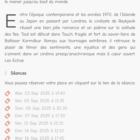
le mener jusqu'au bout du monde.
E
ntre l'époque contemporaine et les années 1970, de l'Islande
au Japon en passant par Londres, le cinéaste de Reykjavik
réussit une bien jolie romance et un poème sur la solitude
des îles. Tout est délicat dans Touch, fragile et fort du savoir-faire de
Baltasar Kormákur. Rompu aux tournages extrêmes, il retrouve le
plaisir de filmer des sentiments, une injustice et des gens qui
s’aiment, dans un cinéma presqu’anachronique mais à cœur ouvert.
Les Echos
Séances
Vous pouvez réserver votre place en cliquant sur le lien de la séance.
Mer. 03 Sep. 2025 à 19:40
Ven. 05 Sep. 2025 à 11:35
Sam. 06 Sep. 2025 à 20:30
Dim. 07 Sep. 2025 à 17:30
Ven. 12 Sep. 2025 à 15:15
Dim. 14 Sep. 2025 à 12:10
Mar. 16 Sep. 2025 à 17:45