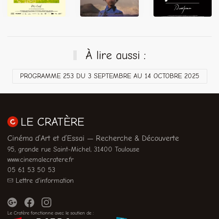
À lire aussi :
PROGRAMME 253 DU 3 SEPTEMBRE AU 14 OCTOBRE 2025
LE CRATÈRE
Cinéma d’Art et d’Essai — Recherche & Découverte
95, grande rue Saint-Michel, 31400 Toulouse
www.cinemalecratere.fr
05 61 53 50 53
Lettre d'information
Le Cratère fonctionne avec le soutien de :