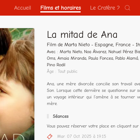
Accueil
Films et horaires
Le Cratère ?
La mitad de Ana
Film de Marta Nieto - Espagne, France - 1
Avec : Marta Nieto, Noa Álvarez, Nahuel Pérez Bi
Oms, Amaia Miranda, Paula Foncea, Pablo Alamá, 
Pino Rodil
Âge : Tout public
Ana, une mère divorcée concilie son travail avec
Son. Lorsque cette dernière se questionne sur s
un voyage intérieur qui l’amène à se tourner ve
mère.
Séances
Vous pouvez réserver votre place en cliquant sur 
Mar. 07 Oct. 2025 à 19:15