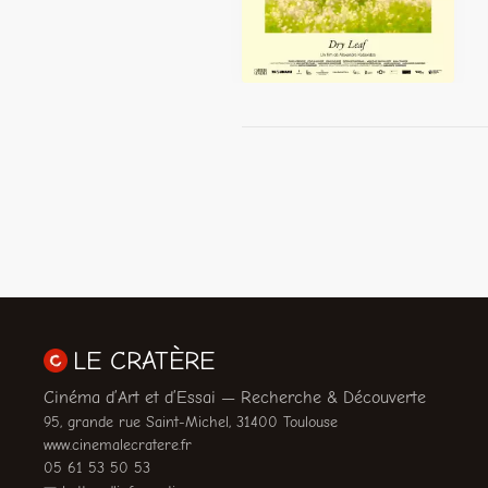
LE CRATÈRE
Cinéma d’Art et d’Essai — Recherche & Découverte
95, grande rue Saint-Michel, 31400 Toulouse
www.cinemalecratere.fr
05 61 53 50 53