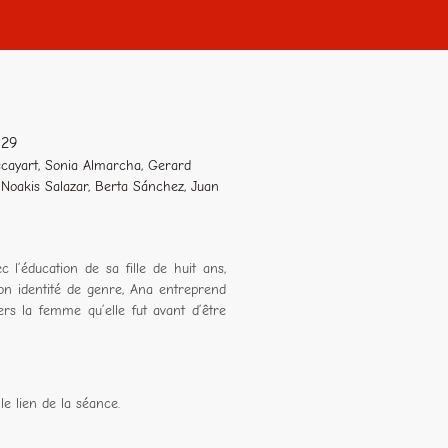
h29
scayart, Sonia Almarcha, Gerard
Noakis Salazar, Berta Sánchez, Juan
 l’éducation de sa fille de huit ans,
on identité de genre, Ana entreprend
rs la femme qu’elle fut avant d’être
le lien de la séance.