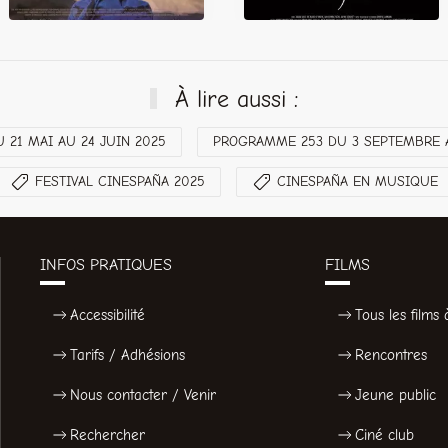
À lire aussi :
21 MAI AU 24 JUIN 2025
PROGRAMME 253 DU 3 SEPTEMBRE A
FESTIVAL CINESPAÑA 2025
CINESPAÑA EN MUSIQUE
INFOS PRATIQUES
FILMS
Accessibilité
Tous les films à
Tarifs / Adhésions
Rencontres
Nous contacter / Venir
Jeune public
Rechercher
Ciné club