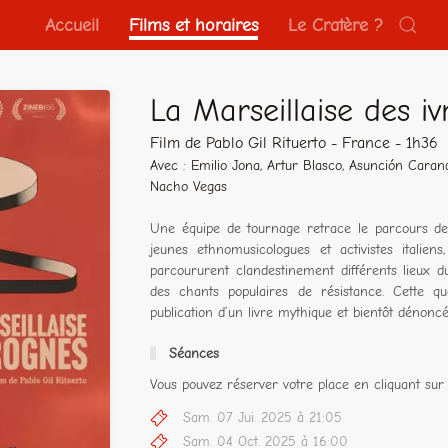
Accueil
Films et horaires
Le Cratère ?
La Marseillaise des i
Film de Pablo Gil Rituerto - France - 1h36
Avec : Emilio Jona, Artur Blasco, Asunción Carand
Nacho Vegas
Une équipe de tournage retrace le parcours de 
jeunes ethnomusicologues et activistes italiens,
parcoururent clandestinement différents lieux d
des chants populaires de résistance. Cette qu
publication d’un livre mythique et bientôt dénon
Séances
Vous pouvez réserver votre place en cliquant sur 
Sam. 07 Jui. 2025 à 21:05
Sam. 04 Oct. 2025 à 16:00