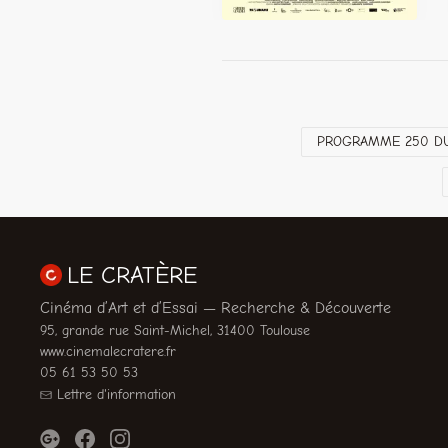
PROGRAMME 250 DU 
LE CRATÈRE
Cinéma d’Art et d’Essai — Recherche & Découverte
95, grande rue Saint-Michel, 31400 Toulouse
www.cinemalecratere.fr
05 61 53 50 53
Lettre d'information