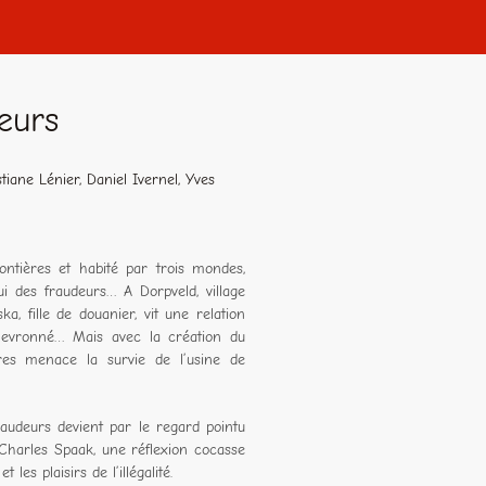
eurs
tiane Lénier, Daniel Ivernel, Yves
frontières et habité par trois mondes,
lui des fraudeurs… A Dorpveld, village
ka, fille de douanier, vit une relation
chevronné… Mais avec la création du
ères menace la survie de l’usine de
audeurs devient par le regard pointu
 Charles Spaak, une réflexion cocasse
 les plaisirs de l’illégalité.