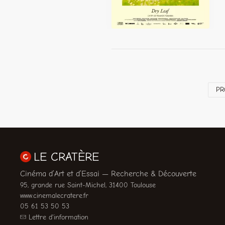
PR
LE CRATÈRE
Cinéma d’Art et d’Essai — Recherche & Découverte
95, grande rue Saint-Michel, 31400 Toulouse
www.cinemalecratere.fr
05 61 53 50 53
Lettre d'information