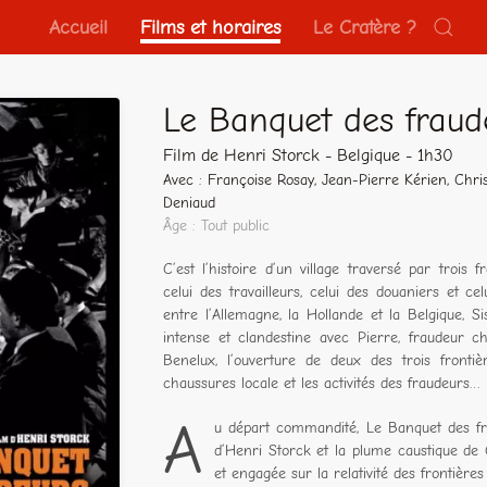
Accueil
Films et horaires
Le Cratère ?
Le Banquet des fraud
Film de Henri Storck - Belgique - 1h30
Avec : Françoise Rosay, Jean-Pierre Kérien, Chris
Deniaud
Âge : Tout public
C’est l’histoire d’un village traversé par trois 
celui des travailleurs, celui des douaniers et ce
entre l’Allemagne, la Hollande et la Belgique, Sis
intense et clandestine avec Pierre, fraudeur 
Benelux, l’ouverture de deux des trois fronti
chaussures locale et les activités des fraudeurs…
A
u départ commandité, Le Banquet des fr
d’Henri Storck et la plume caustique de
et engagée sur la relativité des frontières et