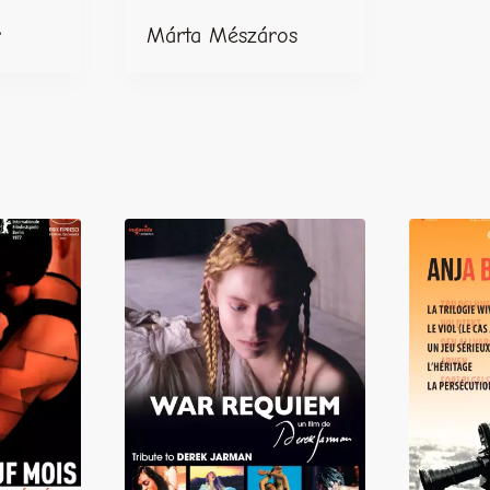
r
Márta Mészáros
LIRE