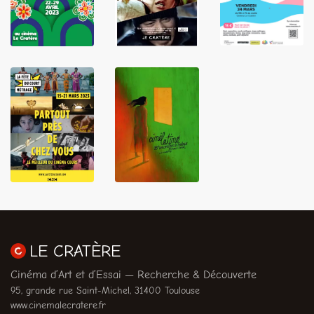
LIRE
LIRE
LIRE
LIRE
LIRE
LE CRATÈRE
Cinéma d’Art et d’Essai — Recherche & Découverte
95, grande rue Saint-Michel, 31400 Toulouse
www.cinemalecratere.fr