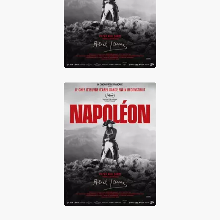
Abel Gance partie
1
Napoléon vu par
Abel Gance partie
2