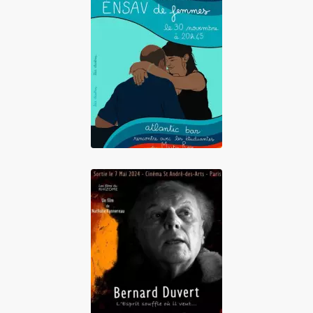
Atlantic Bar
Bernard Duvert,
l'Esprit souffle où
il veut