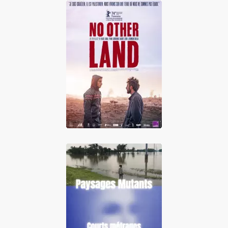
No Other Land
Paysages Mutants
: Johana
Beaussart, Elsa
Brès, Anaïs Tohé-