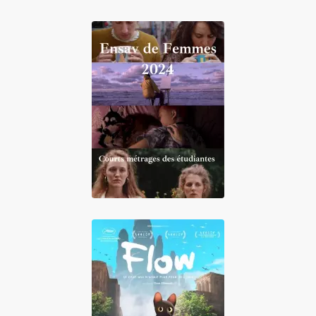
Ensav de Femmes
2024 : Courts
métrages des
étudiantes
Flow, le chat qui
n'avait plus peur