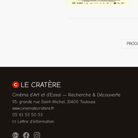
PROG
LE CRATÈRE
Cinéma d’Art et d’Essai — Recherche & Découverte
95, grande rue Saint-Michel, 31400 Toulouse
www.cinemalecratere.fr
05 61 53 50 53
Lettre d'information