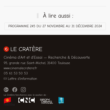
À lire aussi :
PROGRAMME 245 DU 27 NOVEMBRE AU 31 DÉCEMBRE 2024
LE CRATÈRE
Cinéma d’Art et d’Essai — Recherche & Découverte
95, grande rue Saint-Michel, 31400 Toulouse
www.cinemalecratere.fr
05 61 53 50 53
Lettre d'information
Le Cratère fonctionne avec le soutien de :