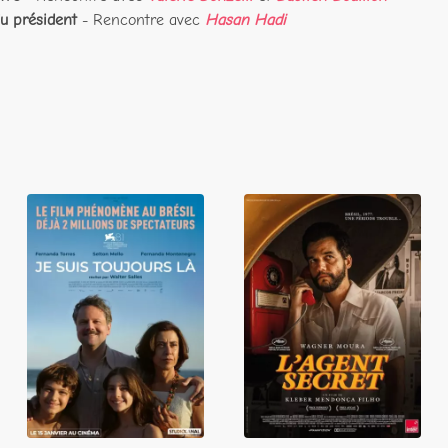
u président
- Rencontre avec
Hasan Hadi
Je suis toujours
L'Agent secret
là