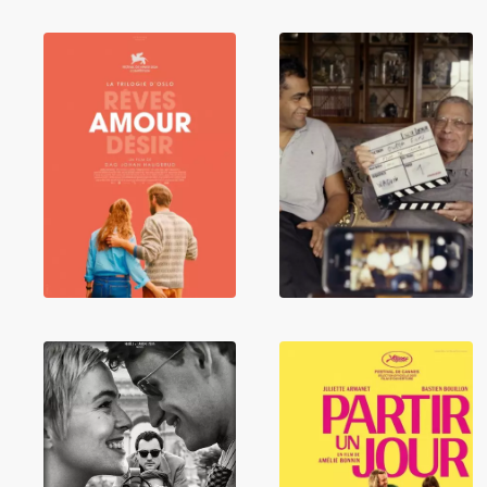
La Trilogie d'Oslo
La Vie après
/ Amour
Siham
Nouvelle Vague
Partir un jour