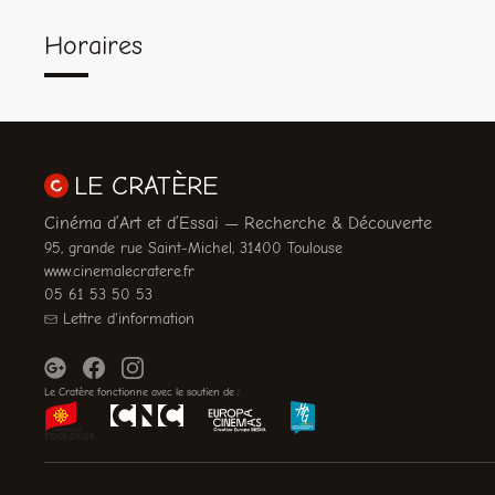
Horaires
LE CRATÈRE
Cinéma d’Art et d’Essai — Recherche & Découverte
95, grande rue Saint-Michel, 31400 Toulouse
www.cinemalecratere.fr
05 61 53 50 53
Lettre d'information
Le Cratère fonctionne avec le soutien de :