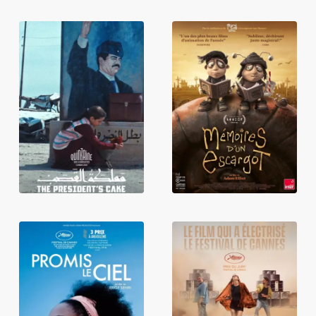
Le Gâteau du
Mémoires d'un
Président
escargot
Promis le ciel
Sirāt