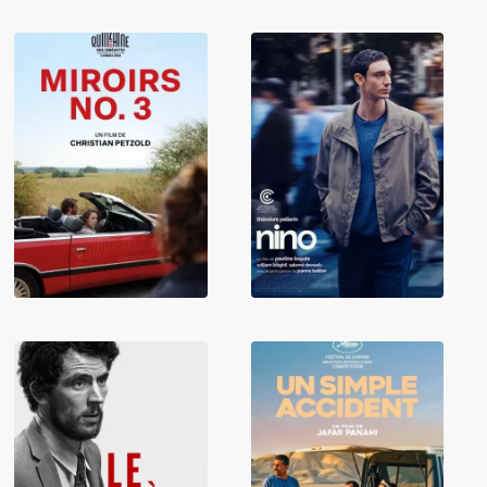
Miroirs No. 3
Nino
Un simple
The Mastermind
accident