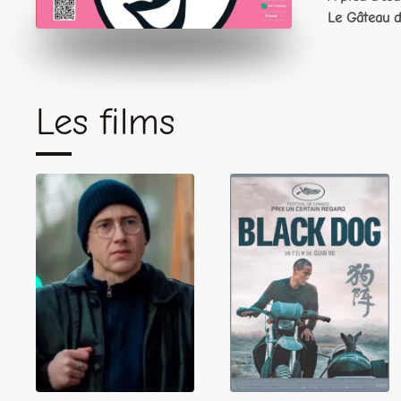
Le Gâteau d
Les films
À pied d'œuvre
Black Dog