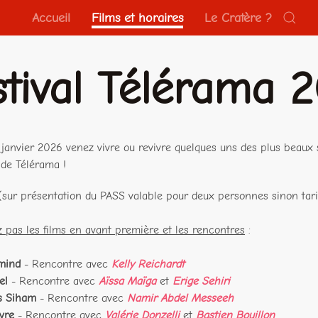
Accueil
Films et horaires
Le Cratère ?
stival Télérama 
 janvier 2026 venez vivre ou revivre quelques uns des plus beau
 de Télérama !
 (sur présentation du PASS valable pour deux personnes sinon tarif
pas les films en avant première et les rencontres
:
mind
- Rencontre avec
Kelly Reichardt
el
- Rencontre avec
Aïssa Maïga
et
Erige Sehiri
s Siham
- Rencontre avec
Namir Abdel Messeeh
vre
- Rencontre avec
Valérie Donzelli
et
Bastien Bouillon