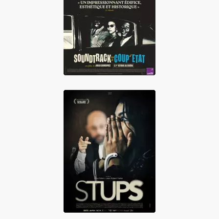
Soundtrack to a
Coup d'État
Stups