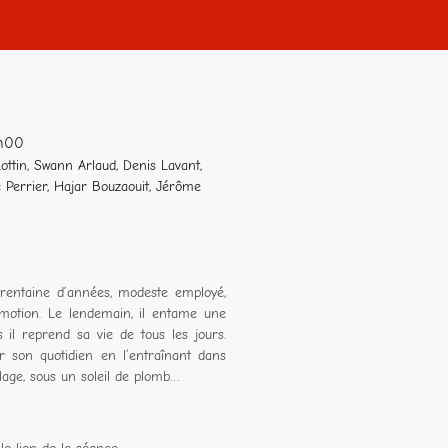
2h00
ottin, Swann Arlaud, Denis Lavant,
e Perrier, Hajar Bouzaouit, Jérôme
rentaine d’années, modeste employé,
motion. Le lendemain, il entame une
 il reprend sa vie de tous les jours.
r son quotidien en l’entraînant dans
lage, sous un soleil de plomb…