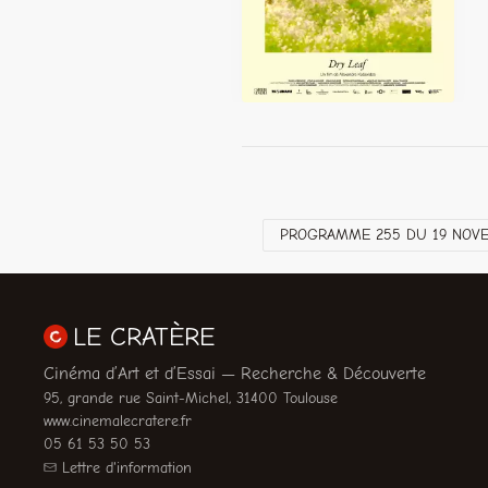
PROGRAMME 255 DU 19 NOVE
LE CRATÈRE
Cinéma d’Art et d’Essai — Recherche & Découverte
95, grande rue Saint-Michel, 31400 Toulouse
www.cinemalecratere.fr
05 61 53 50 53
Lettre d'information