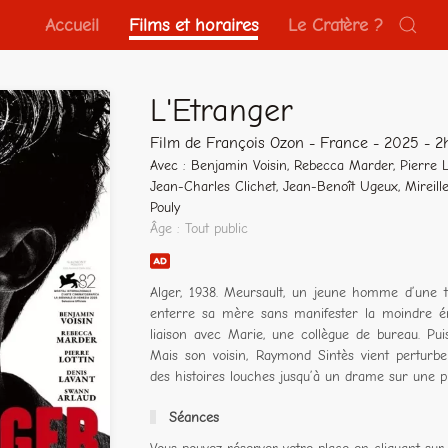
Accueil
Films et horaires
Le Cratère ?
L'Etranger
Film de François Ozon - France - 2025 - 
Avec : Benjamin Voisin, Rebecca Marder, Pierre L
Jean-Charles Clichet, Jean-Benoît Ugeux, Mireill
Pouly
Âge : Tout public
Alger, 1938. Meursault, un jeune homme d’une t
enterre sa mère sans manifester la moindre é
liaison avec Marie, une collègue de bureau. Puis
Mais son voisin, Raymond Sintès vient perturbe
des histoires louches jusqu’à un drame sur une p
Séances