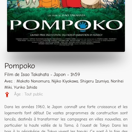
Pompoko
Film de Isao Takahata - Japon - 1h59
Avec : Makoto Nonomura, Nijiko Kiyokawa, Shigeru Izumiya, Norihei
Miki, Yuriko Ishida
Âge : Tout public
Dans les années 1960, le Japon connaît une forte croissance et les
logements font défaut. De vastes programmes de construction sont
lancés, destinés à transformer les campagnes en villes nouvelles, en
particulier la haute vallée de la Tama, à l'ouest de Tokyo. Dans les
bois à la périphérie de Tokyo vivent les tanuki. Ce sont à la fois des