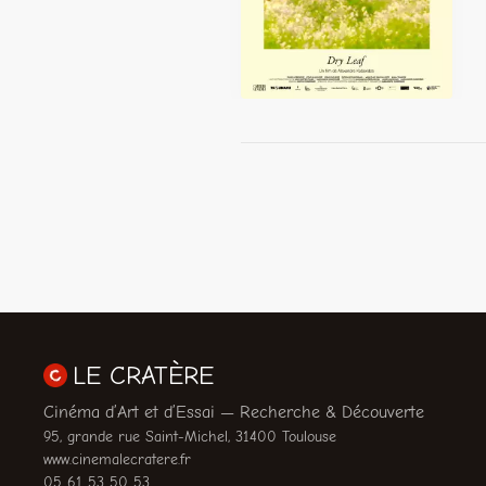
LE CRATÈRE
Cinéma d’Art et d’Essai — Recherche & Découverte
95, grande rue Saint-Michel, 31400 Toulouse
www.cinemalecratere.fr
05 61 53 50 53