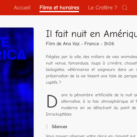
Accueil
Films et horaires
Le Cratère ?
Il fait nuit en Amériq
Film de Ana Vaz - France - 1h06
Piégées par la ville, des milliers de vies animale
nuit venue, tamanduas, loups à crinière, choue
biologistes, vétérinaires et soigneurs dans un
préservation de la vie tissent une toile de perspec
captifs ?
D
ans la pénombre artificielle de la nuit 
alternative, à la fois atmosphérique et
moderne en se détachant du point de v
Inrockuptibles
Séances
Vous pouvez réserver votre place en cliquant sur 