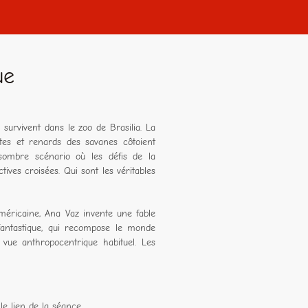
ue
s survivent dans le zoo de Brasilia. La
ttes et renards des savanes côtoient
 sombre scénario où les défis de la
tives croisées. Qui sont les véritables
américaine, Ana Vaz invente une fable
 fantastique, qui recompose le monde
ue anthropocentrique habituel. Les
le lien de la séance.